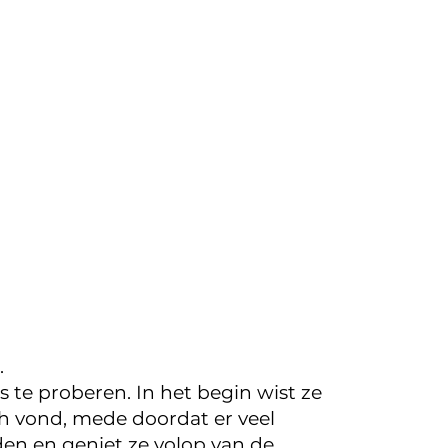
.
 te proberen. In het begin wist ze
sch vond, mede doordat er veel
en en geniet ze volop van de