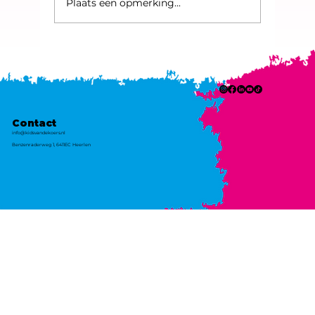
Plaats een opmerking...
Zo vind jij de leukste wieler- of
MTB-club (ook als je niet wilt
koersen!)
Contact
info@kidsvandekoers.nl
Benzenraderweg 1, 6411EC Heerlen